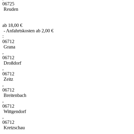
06725
Reuden
ab 18,00 €
- Anfahrtskosten ab 2,00 €
:
06712
Grana
,
06712
Droßdorf
,
06712
Zeitz
,
06712
Breitenbach
,
06712
Wittgendorf
,
06712
Kretzschau
,