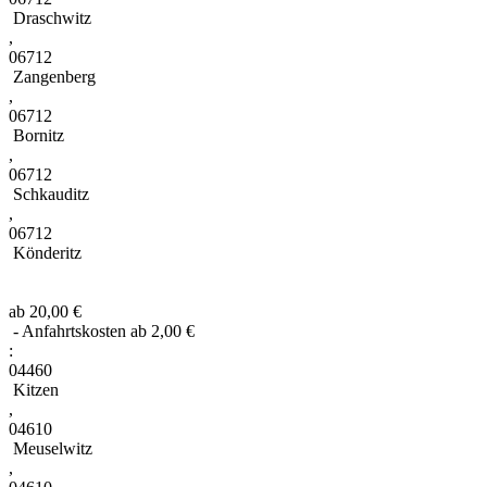
Draschwitz
,
06712
Zangenberg
,
06712
Bornitz
,
06712
Schkauditz
,
06712
Könderitz
ab 20,00 €
- Anfahrtskosten ab 2,00 €
:
04460
Kitzen
,
04610
Meuselwitz
,