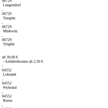
06729
Langendorf
,
06729
Traupitz
,
06729
Minkwitz
,
06729
Tröglitz
ab 30,00 €
- Anfahrtskosten ab 2,50 €
:
04552
Lobstädt
,
04552
Wyhratal
,
04552
Borna
,