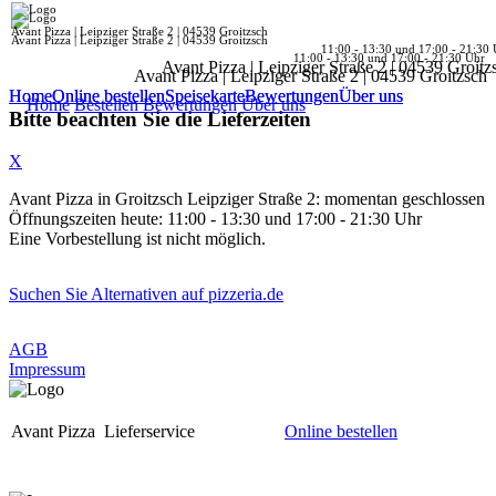
Avant Pizza | Leipziger Straße 2 | 04539 Groitzsch
Avant Pizza | Leipziger Straße 2 | 04539 Groitzsch
11:00 - 13:30 und 17:00 - 21:30 
11:00 - 13:30 und 17:00 - 21:30 Uhr
Avant Pizza | Leipziger Straße 2 | 04539 Groitz
Avant Pizza | Leipziger Straße 2 | 04539 Groitzsch
Home
Home
Online bestellen
Online bestellen
Speisekarte
Speisekarte
Bewertungen
Bewertungen
Über uns
Über uns
Home
Bestellen
Bewertungen
Über uns
Bitte beachten Sie die Lieferzeiten
X
Avant Pizza in Groitzsch Leipziger Straße 2: momentan geschlossen
Öffnungszeiten heute: 11:00 - 13:30 und 17:00 - 21:30 Uhr
Eine Vorbestellung ist nicht möglich.
Suchen Sie Alternativen auf pizzeria.de
AGB
Impressum
Avant Pizza
Lieferservice
Online bestellen