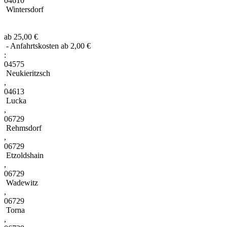
04610
Wintersdorf
ab 25,00 €
- Anfahrtskosten ab 2,00 €
:
04575
Neukieritzsch
,
04613
Lucka
,
06729
Rehmsdorf
,
06729
Etzoldshain
,
06729
Wadewitz
,
06729
Torna
,